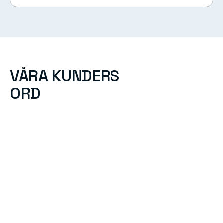
VÅRA KUNDERS 
ORD
"KOSTNADEN FÖR AI:N ÅTERBETALADES INOM 
TRE TILL FYRA MÅNADER GENOM MINSKADE 
STILLESTÅNDSKOSTNADER. NU TITTAR VI PÅ 
YTTERLIGARE PLATSER DÄR VI KOMMER ATT 
GÖRA LIKNANDE IMPLEMENTERINGAR."
SVEN-ERIK ANDERSSON
Chief Information Officer, Fiskarheden 
AB