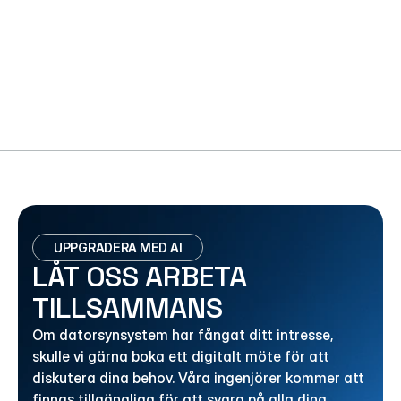
MÖJLIGGÖR SNABBA BESLUT, OAVBRUTEN 
PRODUKTION OCH HJÄLPER OSS ATT 
SÄKERSTÄLLA HÖG OCH KONSEKVENT 
KVALITET I VÅRA SLUTPRODUKTER”
JOHAN STEFFANSSON
Produktionschef på Sveden Trä
UPPGRADERA MED AI
LÅT OSS ARBETA 
TILLSAMMANS
Om datorsynsystem har fångat ditt intresse, 
skulle vi gärna boka ett digitalt möte för att 
diskutera dina behov. Våra ingenjörer kommer att 
finnas tillgängliga för att svara på alla dina 