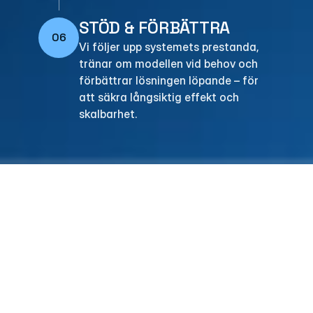
STÖD & FÖRBÄTTRA
06
Vi följer upp systemets prestanda, 
tränar om modellen vid behov och 
förbättrar lösningen löpande – för 
att säkra långsiktig effekt och 
skalbarhet.
DET HÄR SÄGER 
VÅRA KUNDER