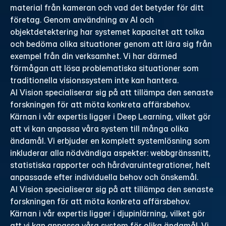
material från kameran och vad det betyder för ditt 
företag. Genom användning av AI och 
objektdetektering har systemet kapacitet att tolka 
och bedöma olika situationer genom att lära sig från 
exempel från din verksamhet. Vi har därmed 
förmågan att lösa problematiska situationer som 
traditionella visionssystem inte kan hantera.
AI Vision specialiserar sig på att tillämpa den senaste 
forskningen för att möta konkreta affärsbehov. 
Kärnan i vår expertis ligger i Deep Learning, vilket gör 
att vi kan anpassa våra system till många olika 
ändamål. Vi erbjuder en komplett systemlösning som 
inkluderar alla nödvändiga aspekter: webbgränssnitt, 
statistiska rapporter och hårdvaruintegrationer, helt 
anpassade efter individuella behov och önskemål.
AI Vision specialiserar sig på att tillämpa den senaste 
forskningen för att möta konkreta affärsbehov. 
Kärnan i vår expertis ligger i djupinlärning, vilket gör 
att vi kan anpassa våra system för olika ändamål. Vi 